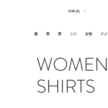
EUR (€)
家
男
男
女性
女性
ドメ
WOMEN
SHIRTS