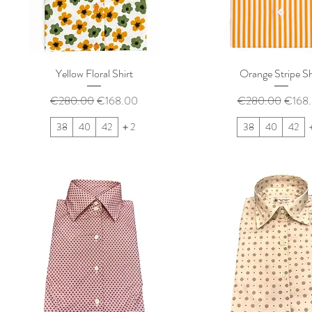
Yellow Floral Shirt
Orange Stripe Sh
通常価格
セール価格
通常価格
セー
€280.00
€168.00
€280.00
€168
38
40
42
＋2
38
40
42