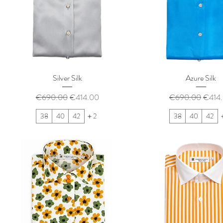
Silver Silk
Azure Silk
通常価格
セール価格
通常価格
セー
€690.00
€414.00
€690.00
€414
38
40
42
＋2
38
40
42