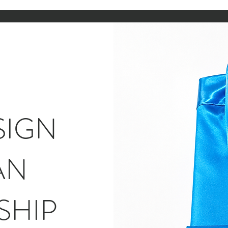
SIGN
AN
SHIP