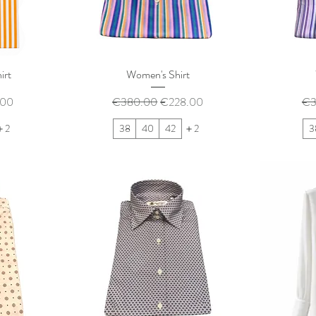
irt
Women's Shirt
ル価格
通常価格
セール価格
通
.00
€380.00
€228.00
€3
＋2
38
40
42
＋2
3