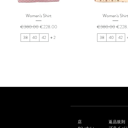
Women's Shirt
Women's Shir
通常価格
セール価格
通常価格
セー
€380.00
€228.00
€380.00
€228
38
40
42
＋2
38
40
42
店
返品規則