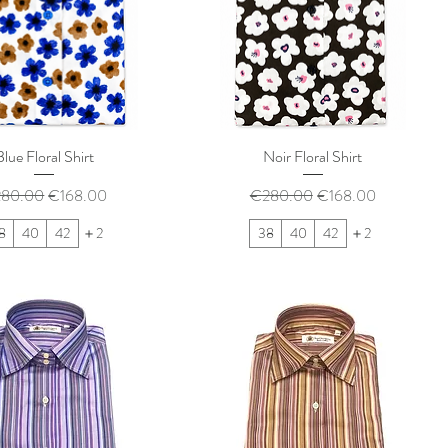
Blue Floral Shirt
Noir Floral Shirt
常価格
セール価格
通常価格
セール価格
80.00
€168.00
€280.00
€168.00
8
40
42
＋2
38
40
42
＋2