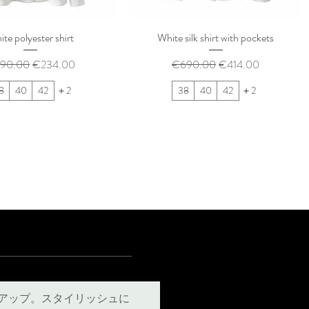
te polyester shirt
White silk shirt with pockets
常価格
セール価格
通常価格
セール価格
90.00
€234.00
€690.00
€414.00
8
40
42
＋2
38
40
42
＋2
アップ。スタイリッシュに