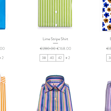
Lime Stripe Shirt
ル価格
通常価格
セール価格
通
.00
€280.00
€168.00
€2
＋2
38
40
42
＋2
3