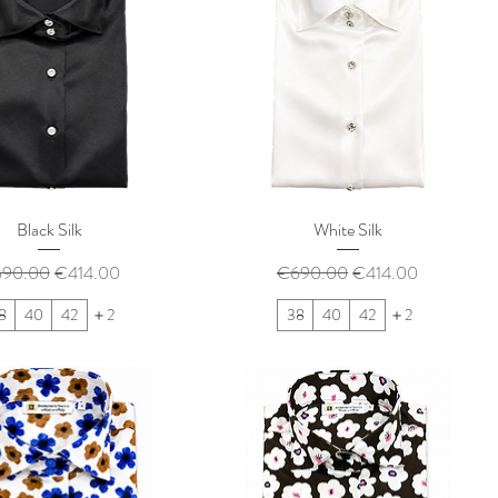
Black Silk
White Silk
常価格
セール価格
通常価格
セール価格
90.00
€414.00
€690.00
€414.00
8
40
42
＋2
38
40
42
＋2