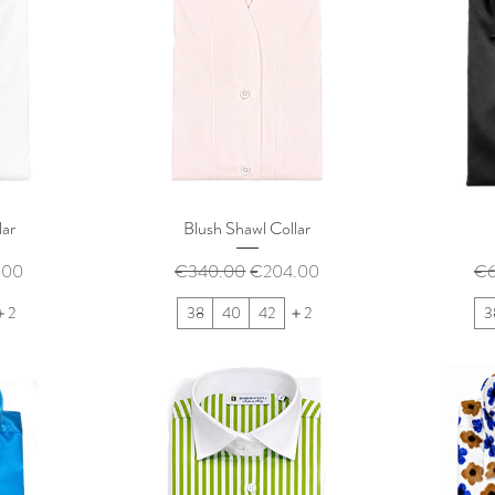
lar
Blush Shawl Collar
ル価格
通常価格
セール価格
通
.00
€340.00
€204.00
€6
＋2
38
40
42
＋2
3