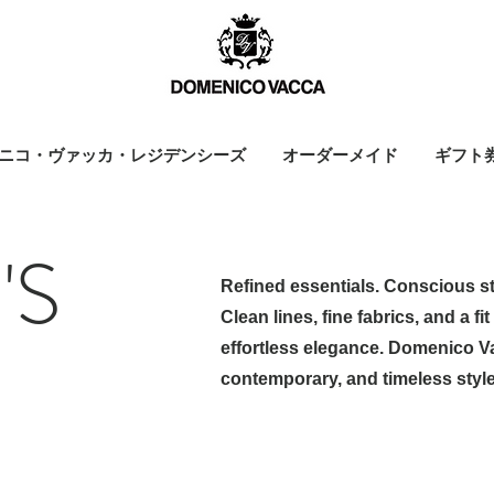
ニコ・ヴァッカ・レジデンシーズ
オーダーメイド
ギフト
'S
Refined essentials. Conscious st
Clean lines, fine fabrics, and a f
effortless elegance. Domenico Va
contemporary, and timeless style