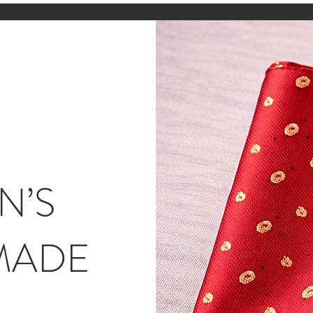
N’S
MADE