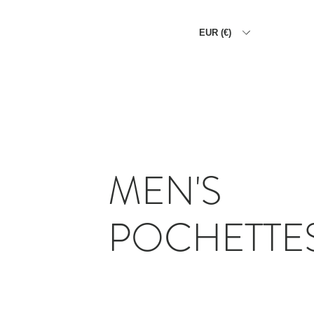
EUR (€)
家
男
男
女性
女性
ドメ
MEN'S
POCHETTE