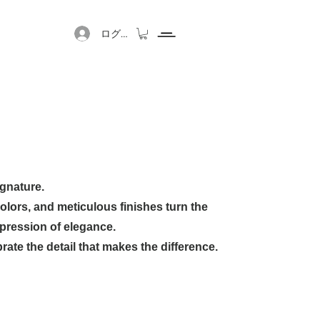
ログイン
券
だいたい
メディア
連絡先
ignature.
olors, and meticulous finishes turn the
pression of elegance.
te the detail that makes the difference.