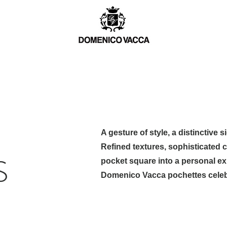
ニコ・ヴァッカ・レジデンシーズ
オーダーメイド
ギフト
A gesture of style, a distinctive s
Refined textures, sophisticated c
S
pocket square into a personal ex
Domenico Vacca pochettes celebra