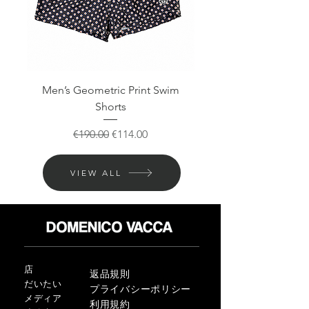
Men’s Geometric Print Swim
Men’s Cocktail Print S
Shorts
通常価格
セール価格
€190.00
€114.00
VIEW ALL
店
返品規則
だいたい
プライバシーポリシー
メディア
利用規約