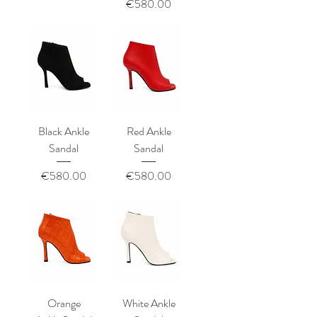
価格
€580.00
Black Ankle
Red Ankle
Sandal
Sandal
価格
価格
€580.00
€580.00
Orange
White Ankle