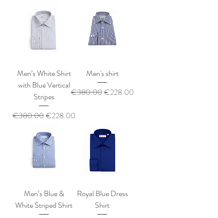
Men’s White Shirt
Men's shirt
with Blue Vertical
通常価格
セール価格
€380.00
€228.00
Stripes
通常価格
セール価格
€380.00
€228.00
Men’s Blue &
Royal Blue Dress
White Striped Shirt
Shirt