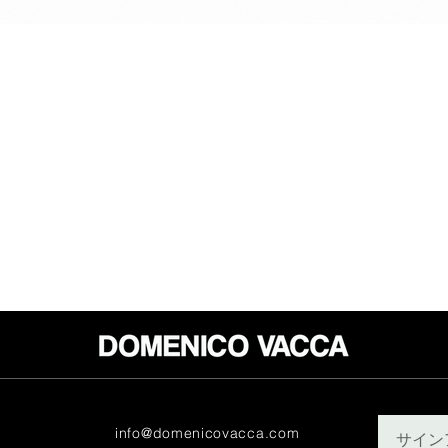
info@domenicovacca.com
サイン