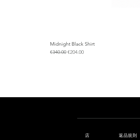
Midnight Black Shirt
通常価格
セール価格
€340.00
€204.00
店
返品規則