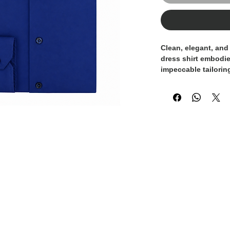
Clean, elegant, and
dress shirt embodie
impeccable tailoring
wardrobe essential,
occasions and mode