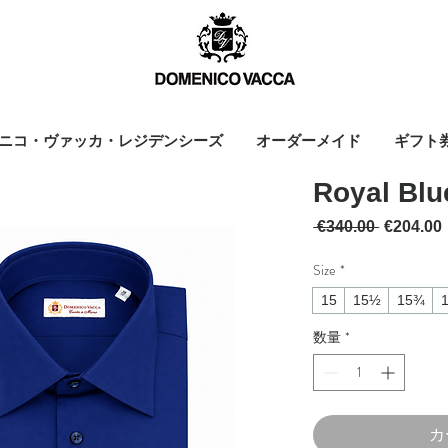
ニコ・ヴァッカ・レジデンシーズ
オーダーメイド
ギフト
Royal Blu
通常価格
 €340.00 
€204.00
Size
*
15
15½
15¾
数量
*
カ