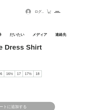
ログイン
券
だいたい
メディア
連絡先
e Dress Shirt
セール価格
16
16½
17
17½
18
ートに追加する