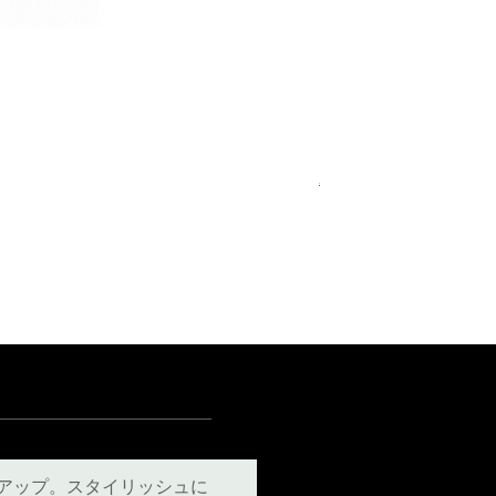
Royal Blue Dress Shirt
通常価格
セール価格
€340.00
€204.00
15
15½
15¾
＋5
アップ。スタイリッシュに