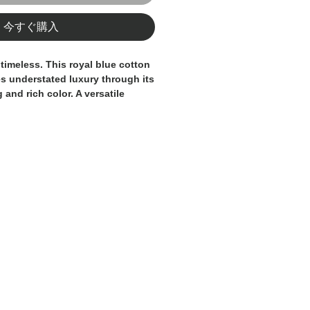
今すぐ購入
 timeless. This royal blue cotton
s understated luxury through its
 and rich color. A versatile
 equally suited to formal
rn sophisticated dressing.