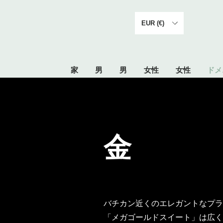
EUR (€)
家
男
男
女性
女性
ドメ
金
バチカン近くのエレガントなプ
「メガゴールドスイート」は広く