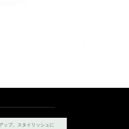
Royal Blue Dress Shirt
通常価格
セール価格
€340.00
€204.00
15
15½
15¾
＋5
アップ。スタイリッシュに