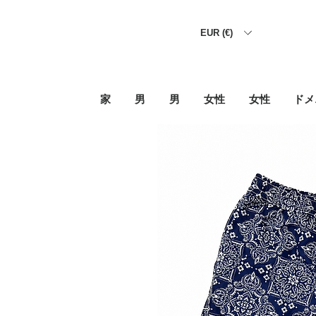
EUR (€)
家
男
男
女性
女性
ドメ