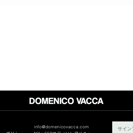
info@domenicovacca.com
サイン