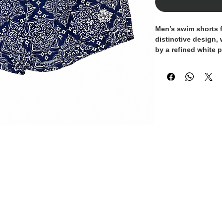
Men’s swim shorts 
distinctive design,
by a refined white p
style with a Mediter
out with class.
Made from lightweig
provide comfort and
day. The elastic wa
drawstring ensures 
while the embroider
a premium touch. Id
summer getaways.