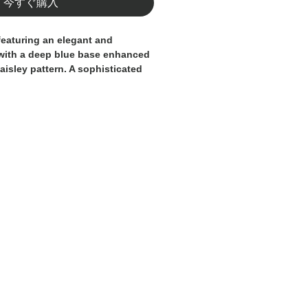
今すぐ購入
featuring an elegant and
 with a deep blue base enhanced
aisley pattern. A sophisticated
ranean feel, perfect for standing
ht, quick-drying fabric, they
 practicality throughout the
istband with adjustable
a secure and personalized fit,
ed logo and refined finishes add
eal for the beach, pool, and