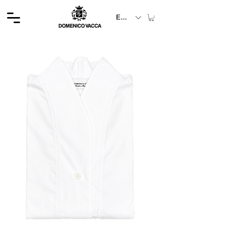
EUR (€)