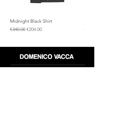
Midnight Black Shirt
Royal Blue Dress Shirt
通常価格
セール価格
通常価格
€340.00
€204.00
€340.00
店
返品規則
だいたい
プライバシーポリシー
メディア
利用規約
連絡先
FLAGSHIP STORES:
ROMA: Via della Croce 5
(Piazza di Spagna)