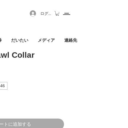
ログイン
券
だいたい
メディア
連絡先
wl Collar
セール価格
46
ートに追加する