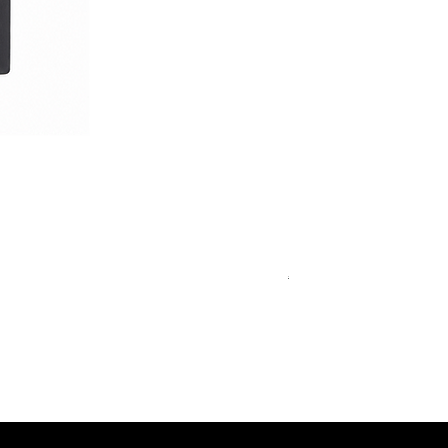
Royal Blue Dress Shirt
通常価格
セール価格
€340.00
€204.00
15
15½
15¾
＋5