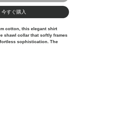
今すぐ購入
m cotton, this elegant shirt
ve shawl collar that softly frames
fortless sophistication. The
 hue enhances its feminine
efined piece that transitions
ytime elegance to evening chic.