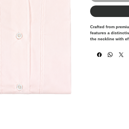
Crafted from premiu
features a distincti
the neckline with ef
delicate blush pink
appeal, creating a r
seamlessly from da