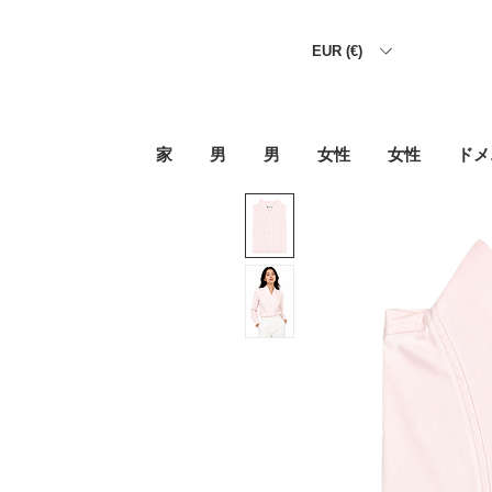
EUR (€)
家
男
男
女性
女性
ドメ