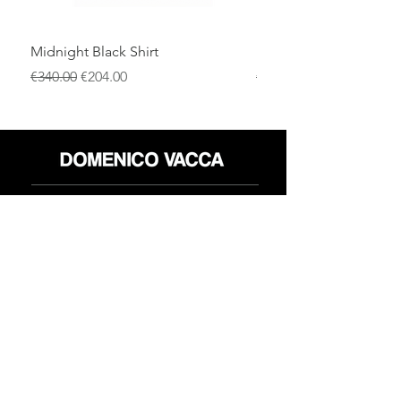
Midnight Black Shirt
Royal Blue Dress Shirt
通常価格
セール価格
通常価格
€340.00
€204.00
€340.00
店
返品規則
だいたい
プライバシーポリシー
メディア
利用規約
連絡先
FLAGSHIP STORES:
ROMA: Via della Croce 5
(Piazza di Spagna)
(+39)
0686876881