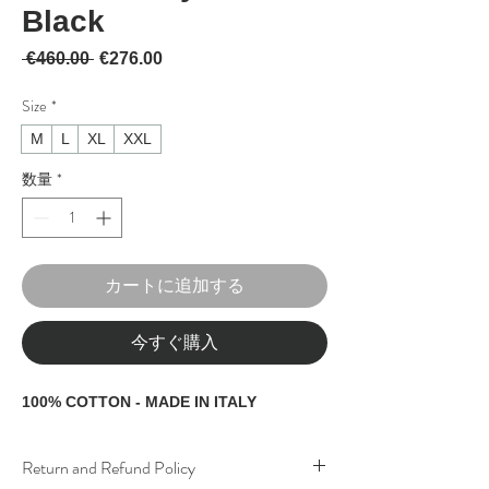
Black
通常価格
セール価格
 €460.00 
€276.00
Size
*
M
L
XL
XXL
数量
*
カートに追加する
今すぐ購入
100% COTTON - MADE IN ITALY
Return and Refund Policy