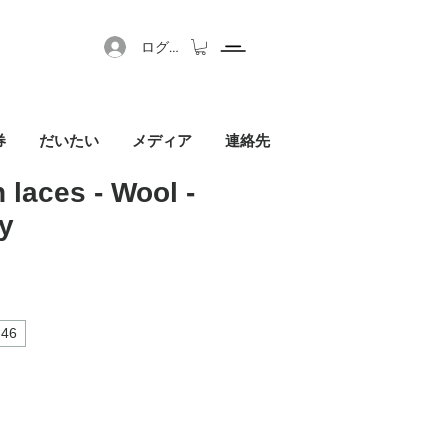
ログイン
券
だいたい
メディア
連絡先
 laces - Wool -
y
セール価格
46