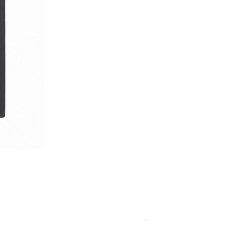
Royal Blue Dress Shirt
通常価格
セール価格
€340.00
€204.00