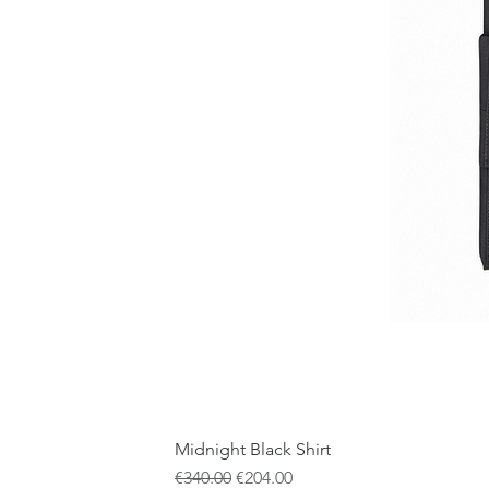
Midnight Black Shirt
通常価格
セール価格
€340.00
€204.00