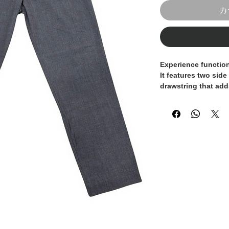
カ
Experience function
It features two sid
drawstring that adds
adjust your fit to y
Italy, handcrafted b