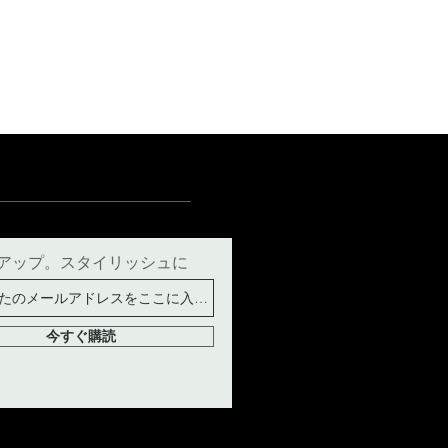
15
15½
15¾
＋5
アップ。スタイリッシュに
今すぐ購読