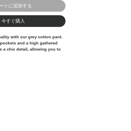
ートに追加する
今すぐ購入
ality with our grey cotton pant.
e pockets and a high gathered
 a chic detail, allowing you to
our liking. They are 100% Made in
y skilled artisans.