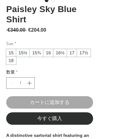
Paisley Sky Blue
Shirt
通常価格
セール価格
 €340.00 
€204.00
Size
*
15
15½
15¾
16
16½
17
17½
18
数量
*
カートに追加する
今すぐ購入
A distinctive sartorial shirt featuring an