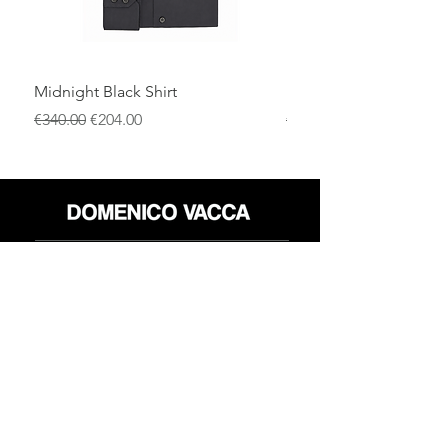
Midnight Black Shirt
Royal Blue Dress Shirt
通常価格
セール価格
通常価格
€340.00
€204.00
€340.00
店
返品規則
だいたい
プライバシーポリシー
メディア
利用規約
連絡先
FLAGSHIP STORES:
ROMA: Via della Croce 5