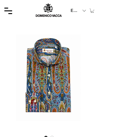
EUR (€)