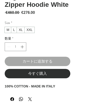
Zipper Hoodie White
通常価格
セール価格
 €460.00 
€276.00
Size
*
M
L
XL
XXL
数量
*
カートに追加する
今すぐ購入
100% COTTON - MADE IN ITALY