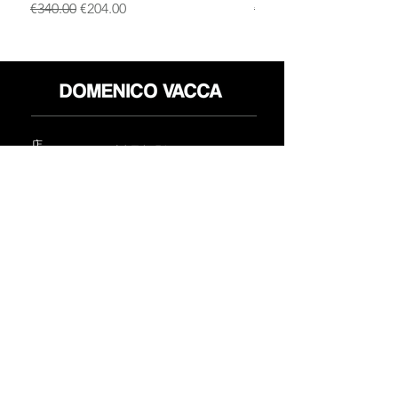
通常価格
セール価格
通常価格
€340.00
€204.00
€340.00
店
返品規則
だいたい
プライバシーポリシー
メディア
利用規約
連絡先
FLAGSHIP STORES:
ROMA: Via della Croce 5
(Piazza di Spagna)
(+39)
0686876881
BARI: Via Calefati 61/D
(Via Sparano)