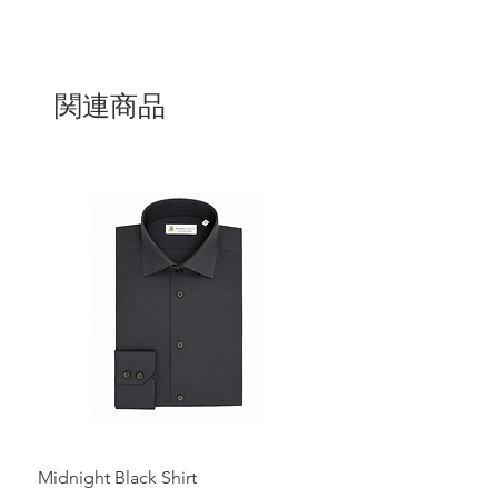
関連商品
Midnight Black Shirt
Royal Blue Dress Shirt