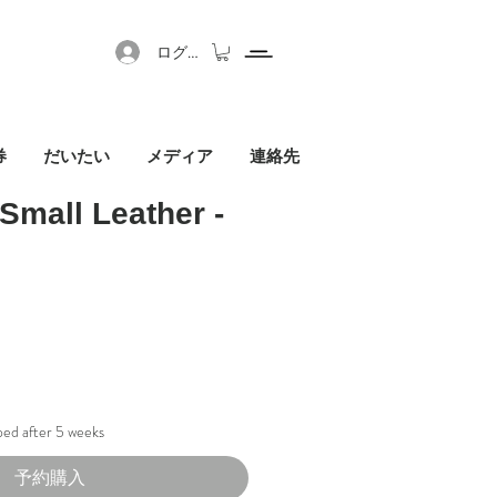
ログイン
券
だいたい
メディア
連絡先
 Small Leather -
pped after 5 weeks
予約購入