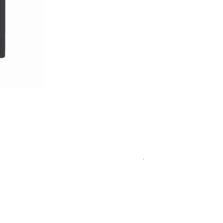
Royal Blue Dress Shirt
通常価格
セール価格
€340.00
€204.00
15
15½
15¾
＋5