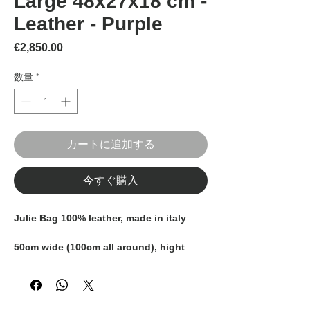
Large 48x27x18 cm -
Leather - Purple
価格
€2,850.00
数量
*
カートに追加する
今すぐ購入
Julie Bag 100% leather, made in italy
50cm wide (100cm all around), hight
43cm (including handles)