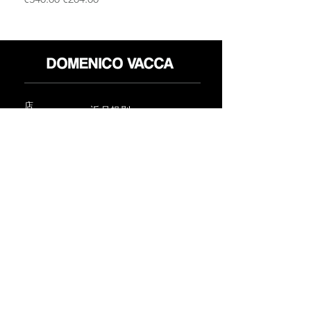
店
返品規則
だいたい
プライバシーポリシー
メディア
利用規約
連絡先
FLAGSHIP STORES:
ROMA: Via della Croce 5
(Piazza di Spagna)
(+39)
0686876881
BARI: Via Calefati 61/D
(Via Sparano)
(+39)
0809641236