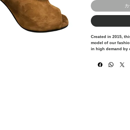
カ
Created in 2015, thi
model of our fashi
in high demand by
sandal and the ankl
both sexy and elega
morbid nappa leathe
color, always in th
They are 100% Made
expert Italian artisa