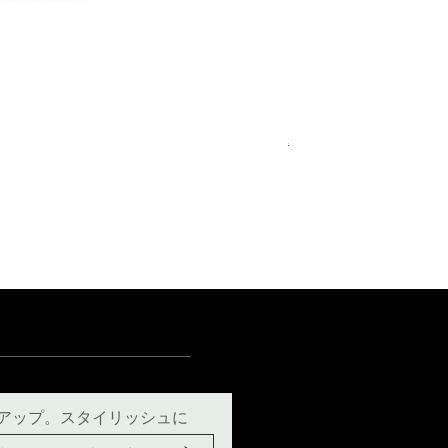
Royal Blue Dress Shirt
通常価格
セール価格
€340.00
€204.00
15
15½
15¾
＋5
アップ。スタイリッシュに