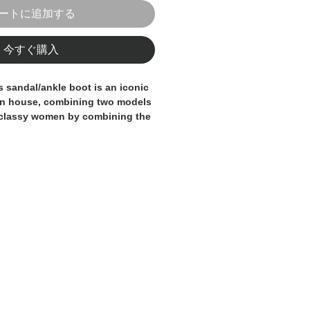
ートに追加する
今すぐ購入
s sandal/ankle boot is an iconic
on house, combining two models
 classy women by combining the
e boots, creating a shoe that is
nt at the same time. Brown in
r, they add a subtle touch of
e name of elegance.
 in Italy and handcrafted by
ns.