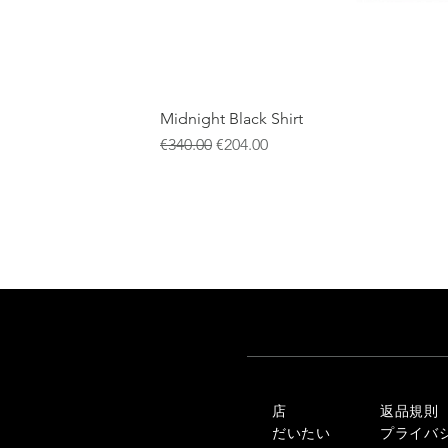
Midnight Black Shirt
通常価格
セール価格
€340.00
€204.00
店
返品規則
だいたい
プライバ