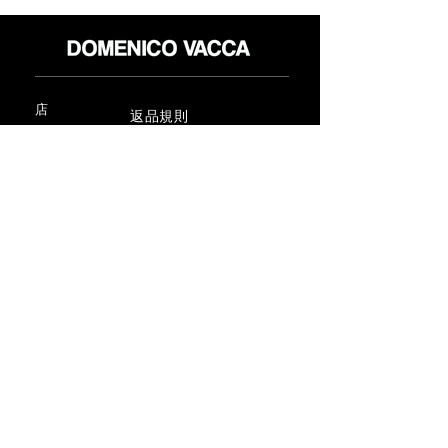
店
返品規則
だいたい
プライバシーポリシー
メディア
利用規約
連絡先
FLAGSHIP STORES:
ROMA: Via della Croce 5
(Piazza di Spagna)
(+39)
0686876881
BARI: Via Calefati 61/D
(Via Sparano)
(+39)
0809641236
info@domenicovacca.com