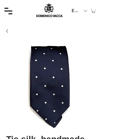
EUR (€)