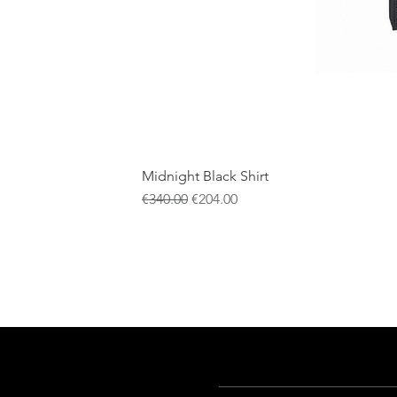
Midnight Black Shirt
通常価格
セール価格
€340.00
€204.00