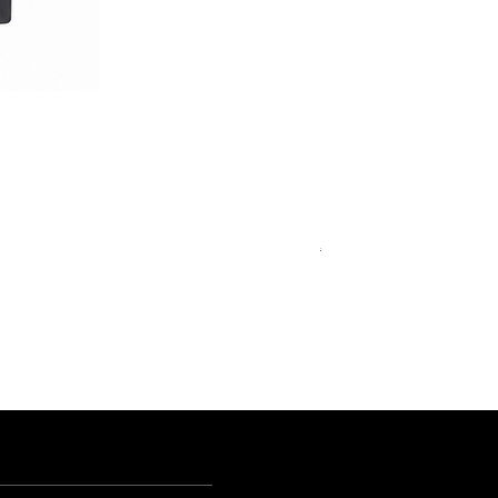
Royal Blue Dress Shirt
通常価格
セール価格
€340.00
€204.00
15
15½
15¾
＋5