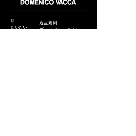
店
返品規則
だいたい
プライバシーポリシー
メディア
利用規約
連絡先
FLAGSHIP STORES:
ROMA: Via della Croce 5
(Piazza di Spagna)
(+39)
0686876881
BARI: Via Calefati 61/D
(Via Sparano)
(+39)
0809641236
info@domenicovacca.com