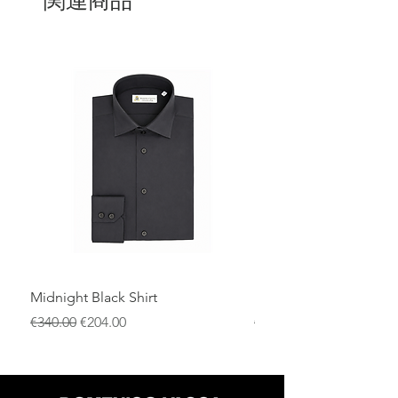
関連商品
Midnight Black Shirt
Royal Blue Dress Shirt
通常価格
セール価格
通常価格
€340.00
€204.00
€340.00