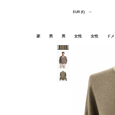
EUR (€)
家
男
男
女性
女性
ドメ