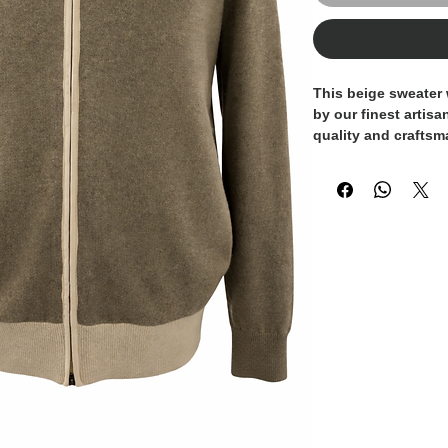
This beige sweater 
by our finest artis
quality and craftsm
luxurious cashmere,
warmth. The zip de
making it easy to ad
Perfect for layerin
during the colder m
and elegant look. A
blending luxury and 