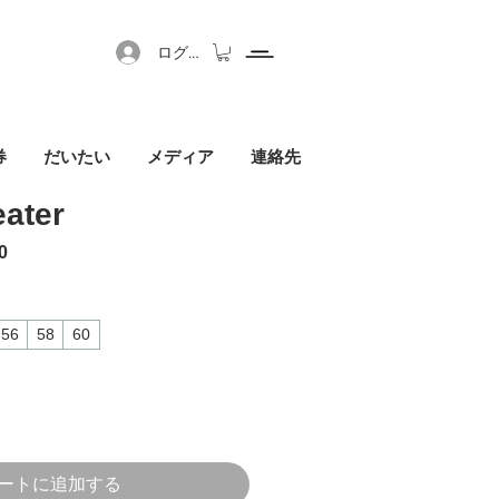
ログイン
券
だいたい
メディア
連絡先
ater
格
セール価格
0
56
58
60
ートに追加する