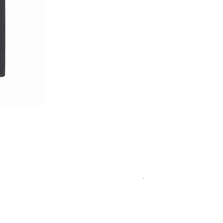
Royal Blue Dress Shirt
通常価格
セール価格
€340.00
€204.00
15
15½
15¾
＋5