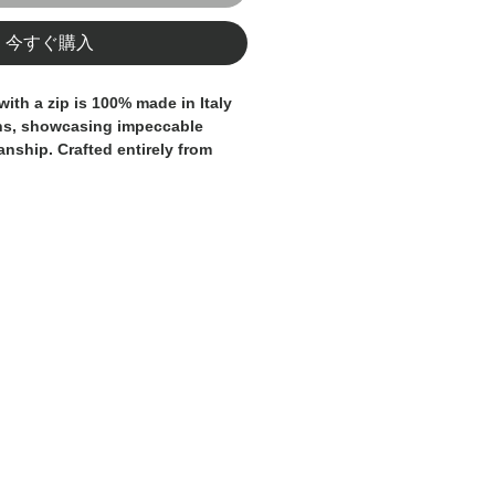
今すぐ購入
with a zip is 100% made in Italy
ans, showcasing impeccable
anship. Crafted entirely from
 it offers unrivaled softness and
sign adds a modern touch,
just for comfort and style.
g, this sweater keeps you cozy
onths while providing a refined
 true Italian-made masterpiece,
practicality for chilly weather.