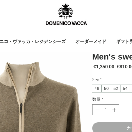
ニコ・ヴァッカ・レジデンシーズ
オーダーメイド
ギフト
Men's swe
通常価
 €1,350.00 
€810.0
Size
*
48
50
52
54
数量
*
カ