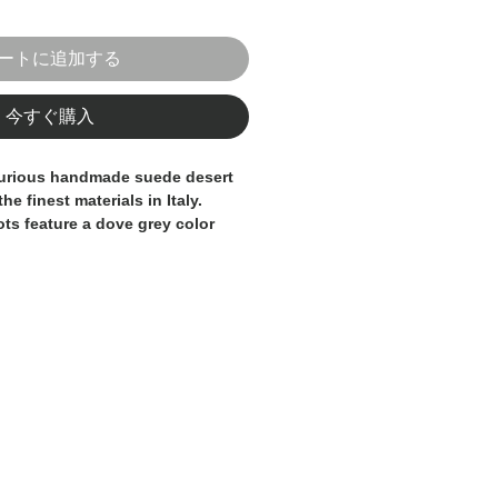
ートに追加する
今すぐ購入
xurious handmade suede desert 
he finest materials in Italy. 
ts feature a dove grey color 
ication and elegance. The soft 
terial ensures both comfort 
 leather and rubber sole 
y and traction. Each pair is 
y skilled artisans, showcasing 
aftsmanship and attention to 
oemaking. Elevate your footwear 
e timeless and versatile desert 
for the discerning gentleman or 