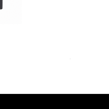
Royal Blue Dress Shirt
通常価格
セール価格
€340.00
€204.00
15
15½
15¾
＋5