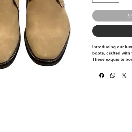
カ
Introducing our lu
boots, crafted with t
These exquisite boo
that exudes sophist
and supple suede ma
and style, while the
guarantees durabilit
meticulously made b
the unparalleled cr
detail of Italian sh
collection with thes
boots, a must-have 
lady.