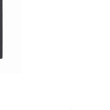
Royal Blue Dress Shirt
通常価格
セール価格
€340.00
€204.00