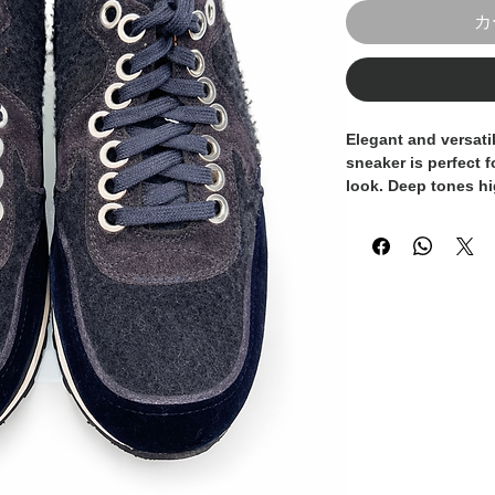
カ
Elegant and versatil
sneaker is perfect f
look. Deep tones hi
making it suitable 
outfits.
Leather accents add
sporty sole ensures