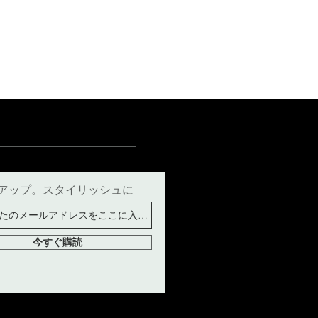
15
15½
15¾
＋5
アップ。スタイリッシュに
今すぐ購読