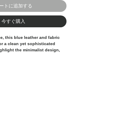
ートに追加する
今すぐ購入
e, this blue leather and fabric
or a clean yet sophisticated
ghlight the minimalist design,
for both casual and smart-casual
 structure and quality, while the
 everyday comfort and stability.